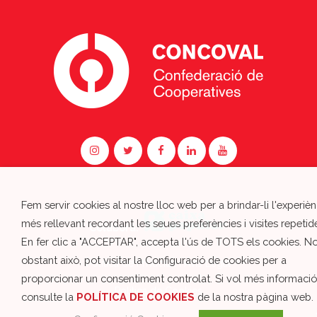
Fem servir cookies al nostre lloc web per a brindar-li l'experièn
més rellevant recordant les seues preferències i visites repetid
Colabora:
En fer clic a "ACCEPTAR", accepta l'ús de TOTS els cookies. N
obstant això, pot visitar la Configuració de cookies per a
Política de Privacitat i Avís Legal
proporcionar un consentiment controlat. Si vol més informació
Política de Cookies
consulte la
POLÍTICA DE COOKIES
de la nostra pàgina web.