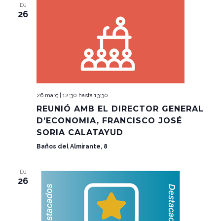
Y
EVENT
DJ
26
VISTAS
DE
EVENTOS
26 març | 12:30
hasta
13:30
REUNIÓ AMB EL DIRECTOR GENERAL
D’ECONOMIA, FRANCISCO JOSÉ
SORIA CALATAYUD
Baños del Almirante, 8
DJ
26