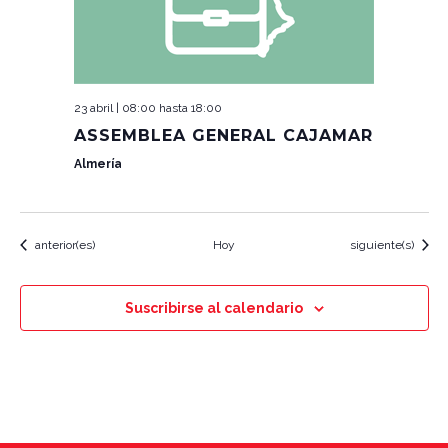
23 abril | 08:00
hasta
18:00
ASSEMBLEA GENERAL CAJAMAR
Almería
Eventos
Eventos
anterior(es)
Hoy
siguiente(s)
Suscribirse al calendario