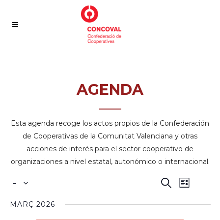
AGENDA
—–
Esta agenda recoge los actos propios de la Confederación
de Cooperativas de la Comunitat Valenciana y otras
acciones de interés para el sector cooperativo de
organizaciones a nivel estatal, autonómico o internacional.
NAVEGACI
NAVEG
 - 
Buscar
Lista
DE
DE
Seleccionar
VISTAS
MARÇ 2026
BÚSQUED
fecha.
DE