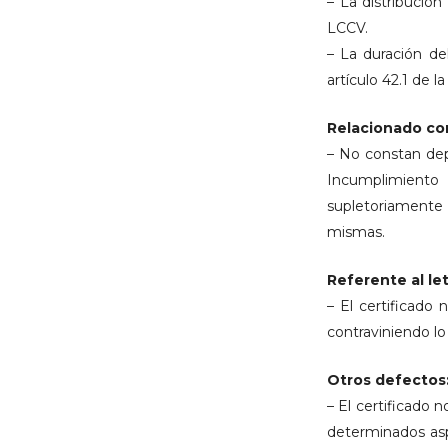
– La distribución
LCCV.
– La duración de
artículo 42.1 de l
Relacionado co
– No constan depo
Incumplimiento 
supletoriamente 
mismas.
Referente al le
– El certificado
contraviniendo lo 
Otros defectos
– El certificado 
determinados aspe