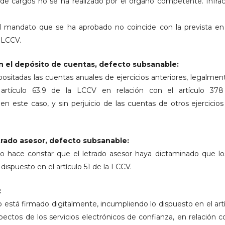
 de cargos no se ha realizado por el órgano competente. Infracc
l mandato que se ha aprobado no coincide con la prevista en l
a LCCV.
n el depósito de cuentas, defecto subsanable:
sitadas las cuentas anuales de ejercicios anteriores, legalmente
artículo 63.9 de la LCCV en relación con el artículo 378
en este caso, y sin perjuicio de las cuentas de otros ejercicio
trado asesor, defecto subsanable:
 no hace constar que el letrado asesor haya dictaminado que 
dispuesto en el artículo 51 de la LCCV.
:
no está firmado digitalmente, incumpliendo lo dispuesto en el ar
ctos de los servicios electrónicos de confianza, en relación con