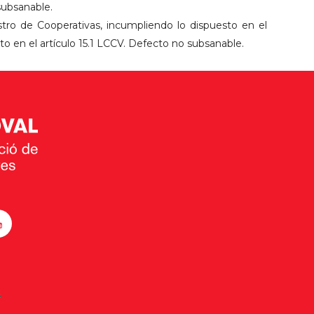
subsanable.
istro de Cooperativas, incumpliendo lo dispuesto en el
sto en el artículo 15.1 LCCV. Defecto no subsanable.