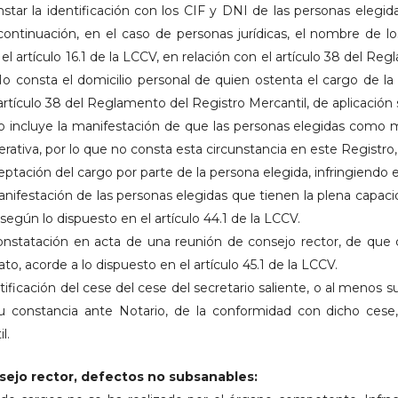
star la identificación con los CIF y DNI de las personas elegid
continuación, en el caso de personas jurídicas, el nombre de lo
l artículo 16.1 de la LCCV, en relación con el artículo 38 del Reg
o consta el domicilio personal de quien ostenta el cargo de la S
n artículo 38 del Reglamento del Registro Mercantil, de aplicación 
 no incluye la manifestación de que las personas elegidas como 
rativa, por lo que no consta esta circunstancia en este Registro, a
ptación del cargo por parte de la persona elegida, infringiendo el 
anifestación de las personas elegidas que tienen la plena capac
 según lo dispuesto en el artículo 44.1 de la LCCV.
onstatación en acta de una reunión de consejo rector, de que 
o, acorde a lo dispuesto en el artículo 45.1 de la LCCV.
tificación del cese del cese del secretario saliente, o al menos 
 su constancia ante Notario, de la conformidad con dicho cese
l.
nsejo rector, defectos no subsanables: