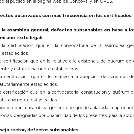
odo el público en la página web de Concoval y en OVES.
ectos observados con más frecuencia en los certificados:
 la asamblea general, defectos subsanables en base a los
l mismo texto legal:
la certificación que en la convocatoria de la asamblea gen
 establecidos.
a certificación que en lo relativo a la existencia de quorum de
mente y estatutariamente establecidos.
a certificación que en lo relativo a la adopción de acuerdos d
atutariamente establecidos.
a certificación que en la convocatoria, constitución y quórum d
atutariamente establecidos.
rdado por la asamblea general que quede aplazada la aprobación 
ocias, designadas por unanimidad de los presentes, para la aprob
nsejo rector, defectos subsanables: