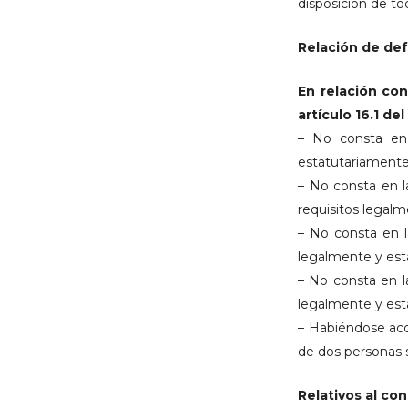
disposición de t
Relación de def
En relación con
artículo 16.1 de
– No consta en 
estatutariamente
– No consta en l
requisitos legal
– No consta en l
legalmente y est
– No consta en l
legalmente y est
– Habiéndose aco
de dos personas s
Relativos al co