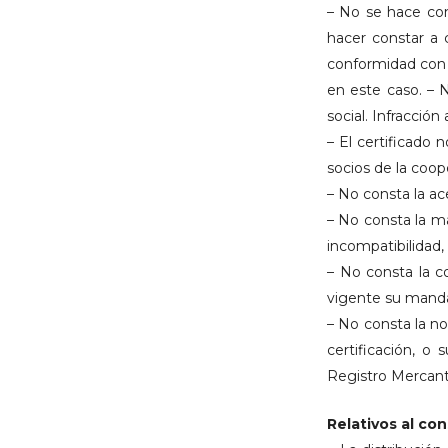
– No se hace con
hacer constar a 
conformidad con e
en este caso. – N
social. Infracció
– El certificado
socios de la coope
– No consta la ace
– No consta la m
incompatibilidad,
– No consta la c
vigente su mandat
– No consta la no
certificación, o
Registro Mercanti
Relativos al co