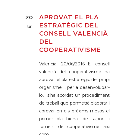
20
APROVAT EL PLA
ESTRATÈGIC DEL
Jun
CONSELL VALENCIÀ
DEL
COOPERATIVISME
Valencia, 20/06/2016.–El consell
valencià del cooperativisme ha
aprovat el pla estratègic del propi
organisme i, per a desenvolupar-
lo, s'ha acordat un procediment
de treball que permetrà elaborar i
aprovar en els pròxims mesos el
primer pla bienal de suport i
foment del cooperativisme, així
com...