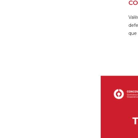
CO
Valè
defe
que 