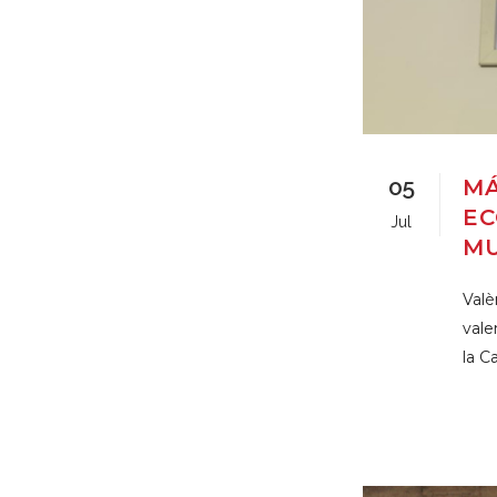
05
MÁ
EC
Jul
MU
Valè
vale
la C