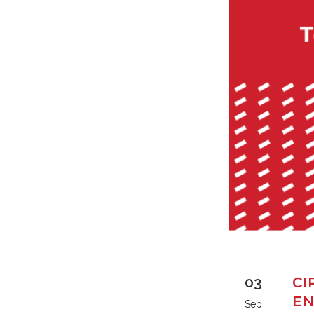
03
CI
EN
Sep