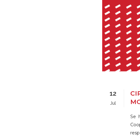
12
CI
MO
Jul
Se 
Coop
resp