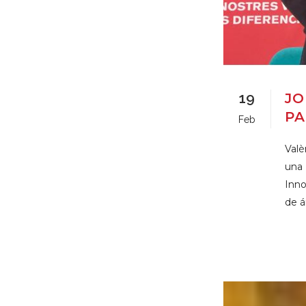
19
JO
PA
Feb
Valè
una
Inno
de á