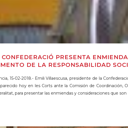
 CONFEDERACIÓ PRESENTA ENMIENDA
MENTO DE LA RESPONSABILIDAD SOC
ncia, 15-02-2018.- Emili Villaescusa, presidente de la Confedera
arecido hoy en les Corts ante la Comisión de Coordinación, Or
ralitat, para presentar las enmiendas y consideraciones que son d