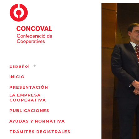
Español
INICIO
PRESENTACIÓN
LA EMPRESA
COOPERATIVA
PUBLICACIONES
AYUDAS Y NORMATIVA
TRÁMITES REGISTRALES