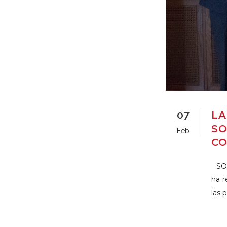
07
LA
SO
Feb
CO
SOL
ha r
las 