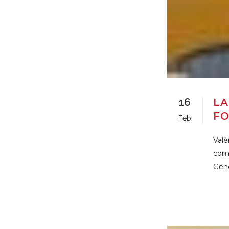
16
LA
FO
Feb
Valè
comp
Gene