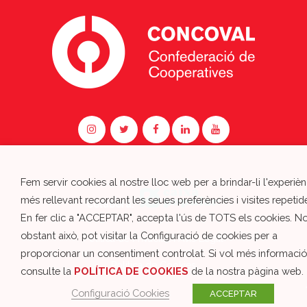
Fem servir cookies al nostre lloc web per a brindar-li l'experièn
més rellevant recordant les seues preferències i visites repetid
Colabora:
En fer clic a "ACCEPTAR", accepta l'ús de TOTS els cookies. N
obstant això, pot visitar la Configuració de cookies per a
Política de Privacitat i Avís Legal
proporcionar un consentiment controlat. Si vol més informació
Política de Cookies
consulte la
POLÍTICA DE COOKIES
de la nostra pàgina web.
Configuració Cookies
ACCEPTAR