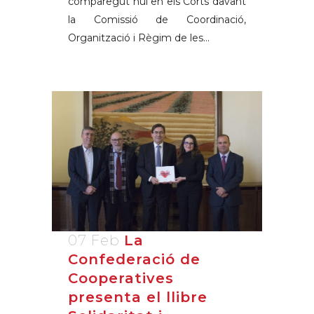
comparegut hui en els Corts davant
la Comissió de Coordinació,
Organització i Règim de les...
07 Feb
La
Confederació de
Cooperatives
presenta el llibre