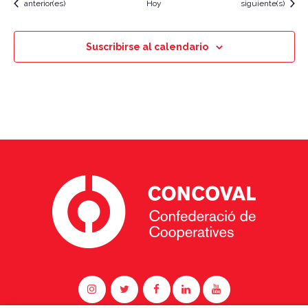
Eventos
Eventos
anterior(es)
Hoy
siguiente(s)
Suscribirse al calendario