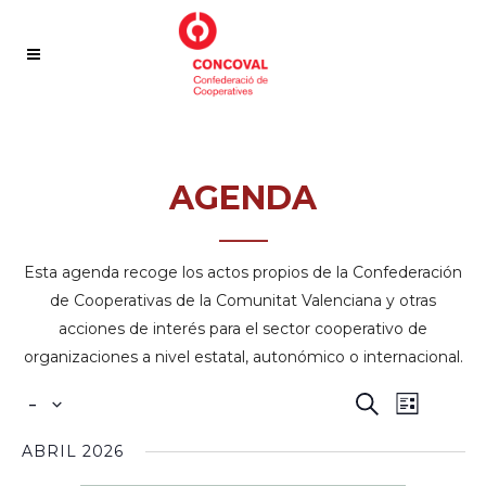
AGENDA
—–
Esta agenda recoge los actos propios de la Confederación
de Cooperativas de la Comunitat Valenciana y otras
acciones de interés para el sector cooperativo de
organizaciones a nivel estatal, autonómico o internacional.
NAVEGACI
NAVEG
 - 
Buscar
Lista
DE
DE
Seleccionar
VISTAS
ABRIL 2026
BÚSQUED
fecha.
DE