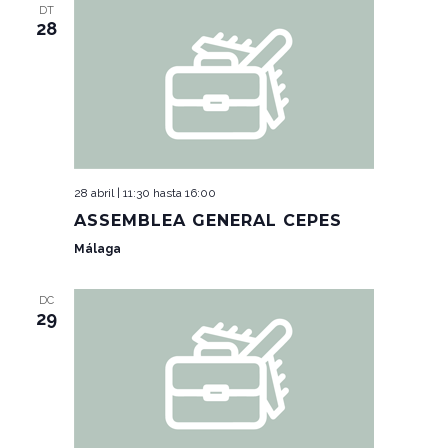
Y
EVENT
DT
28
VISTAS
DE
EVENTOS
28 abril | 11:30
hasta
16:00
ASSEMBLEA GENERAL CEPES
Málaga
DC
29