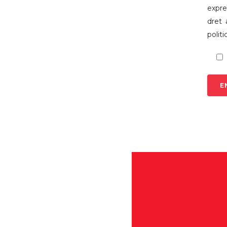
expr
dret 
politi