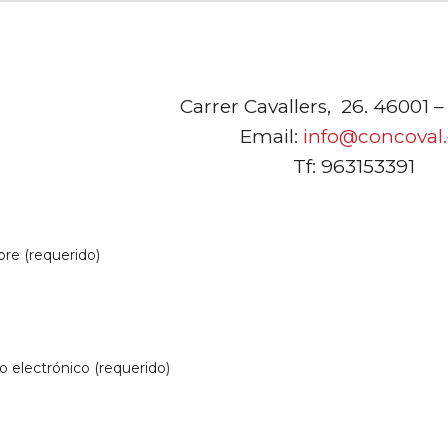
Carrer Cavallers, 26. 46001 –
Email:
info@concoval.
Tf: 963153391
e (requerido)
o electrónico (requerido)