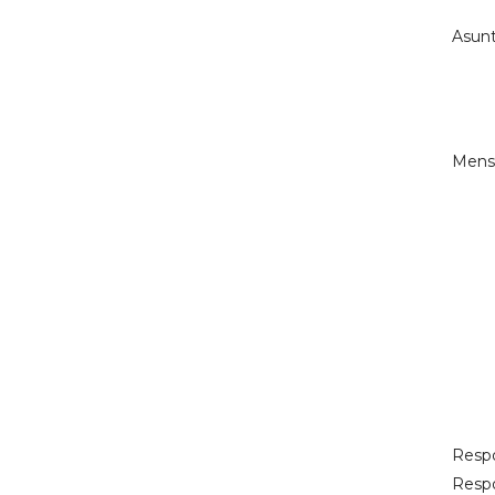
Asun
Mens
Resp
Respo