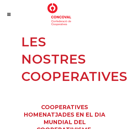
LES
NOSTRES
COOPERATIVES
COOPERATIVES
HOMENATJADES EN EL DIA
MUNDIAL DEL