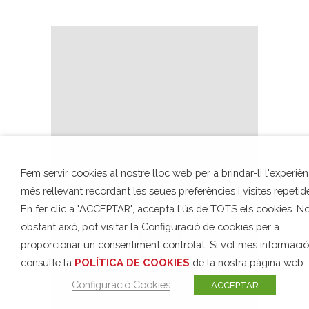
Fem servir cookies al nostre lloc web per a brindar-li l'experièn
més rellevant recordant les seues preferències i visites repetid
En fer clic a "ACCEPTAR", accepta l'ús de TOTS els cookies. N
obstant això, pot visitar la Configuració de cookies per a
proporcionar un consentiment controlat. Si vol més informació
consulte la
POLÍTICA DE COOKIES
de la nostra pàgina web.
Configuració Cookies
ACCEPTAR