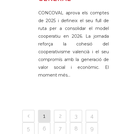
CONCOVAL aprova els comptes
de 2025 i defineix el seu full de
ruta per a consolidar el model
cooperatiu en 2026. La jornada
reforça la cohesió del
cooperativisme valencià i el seu
compromís amb la generació de
valor social i econòmic. El
moment més...
1
2
3
4
5
6
7
8
9