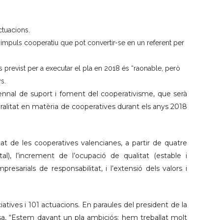
ctuacions.
’impuls cooperatiu que pot convertir-se en un referent per
 previst per a executar el pla en 2018 és “raonable, però
s.
biennal de suport i foment del cooperativisme, que serà
neralitat en matèria de cooperatives durant els anys 2018
at de les cooperatives valencianes, a partir de quatre
l), l’increment de l’ocupació de qualitat (estable i
resarials de responsabilitat, i l’extensió dels valors i
iatives i 101 actuacions. En paraules del president de la
cusa, “Estem davant un pla ambiciós: hem treballat molt