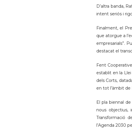
D’altra banda, Ra
intent seriós i r
Finalment, el Pr
que atorgue a l’e
empresarials”. Pu
destacat el tran
Fent Cooperative
establit en la Ll
dels Corts, datad
en tot l’àmbit de
El pla biennal de
nous objectius, 
Transformació d
l’Agenda 2030 pe