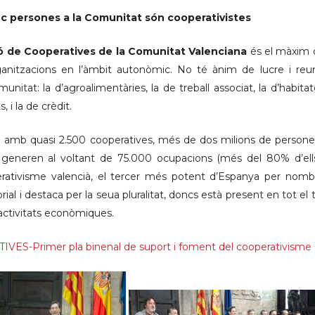
c persones a la Comunitat són cooperativistes
 de Cooperatives de la Comunitat Valenciana
és el màxim ò
anitzacions en l’àmbit autonòmic. No té ànim de lucre i reune
unitat: la d’agroalimentàries, la de treball associat, la d’habitat
, i la de crèdit.
 amb quasi 2.500 cooperatives, més de dos milions de persone
generen al voltant de 75.000 ocupacions (més del 80% d’ells
erativisme valencià, el tercer més potent d’Espanya per nomb
orial i destaca per la seua pluralitat, doncs està present en tot el
i activitats econòmiques.
ES-Primer pla binenal de suport i foment del cooperativisme