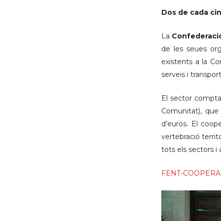
Dos de cada cin
La
Confederació
de les seues org
existents a la Com
serveis i transports
El sector compta
Comunitat), que 
d’euros. El coop
vertebració territ
tots els sectors 
FENT-COOPERATIV