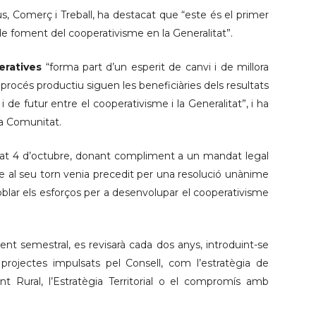
s, Comerç i Treball, ha destacat que “este és el primer
 de foment del cooperativisme en la Generalitat”.
eratives
“forma part d’un esperit de canvi i de millora
rocés productiu siguen les beneficiàries dels resultats
de futur entre el cooperativisme i la Generalitat”, i ha
la Comunitat.
ssat 4 d’octubre, donant compliment a un mandat legal
que al seu torn venia precedit per una resolució unànime
doblar els esforços per a desenvolupar el cooperativisme
ent semestral, es revisarà cada dos anys, introduint-se
 projectes impulsats pel Consell, com l’estratègia de
Rural, l’Estratègia Territorial o el compromís amb