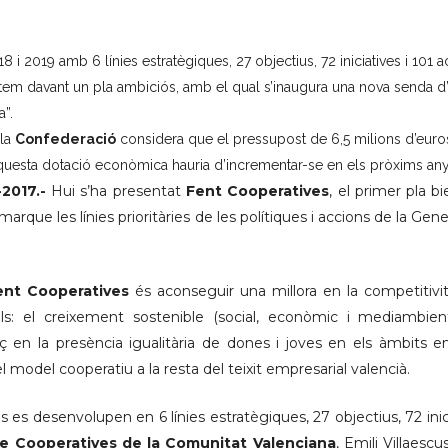
8 i 2019 amb 6 línies estratègiques, 27 objectius, 72 iniciatives i 101 a
stem davant un pla ambiciós, amb el qual s’inaugura una nova senda d
a”.
 la
Confederació
considera que el pressupost de 6,5 milions d’euros
 aquesta dotació econòmica hauria d’incrementar-se en els pròxims any
-2017.-
Hui s’ha presentat
Fent Cooperatives
, el primer pla 
marque les línies prioritàries de les polítiques i accions de la Ge
ent Cooperatives
és aconseguir una millora en la competitivit
s: el creixement sostenible (social, econòmic i mediambienta
nç en la presència igualitària de dones i joves en els àmbits emp
el model cooperatiu a la resta del teixit empresarial valencià.
s es desenvolupen en 6 línies estratègiques, 27 objectius, 72 inic
e Cooperatives de la Comunitat Valenciana
, Emili Villaes