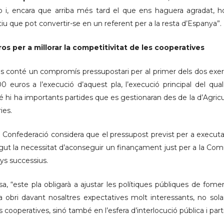
-ho i, encara que arriba més tard el que ens haguera agradat,
iu que pot convertir-se en un referent per a la resta d’Espanya”.
ros per a millorar la competitivitat de les cooperatives
 conté un compromís pressupostari per al primer dels dos exerci
00 euros a l’execució d’aquest pla, l’execució principal del qu
hi ha importants partides que es gestionaran des de la d’Agricul
ies.
a Confederació considera que el pressupost previst per a executar
egut la necessitat d’aconseguir un finançament just per a la Co
s successius.
a, “este pla obligarà a ajustar les polítiques públiques de fom
osa obri davant nosaltres expectatives molt interessants, no 
 cooperatives, sinó també en l’esfera d’interlocució pública i parti