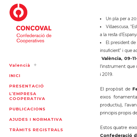
Un pla per a 201
Villaescusa, “E
a la resta d’Espany
El president de
insuficient” i que
València, 09-11
Valencià
l’instrument que 
i 2019.
INICI
PRESENTACIÓ
El propòsit de
F
L’EMPRESA
eixos fonamental
COOPERATIVA
productiu), l’ava
PUBLICACIONS
principis propis d
AJUDES I NORMATIVA
Estos quatre eixo
TRÀMITS REGISTRALS
Confederació d