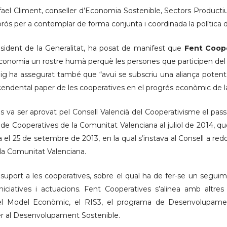
fael Climent, conseller d’Economia Sostenible, Sectors Productiu
igorós per a contemplar de forma conjunta i coordinada la política
esident de la Generalitat, ha posat de manifest que
Fent Coop
conomia un rostre humà perquè les persones que participen del p
ig ha assegurat també que “avui se subscriu una aliança potent i 
scendental paper de les cooperatives en el progrés econòmic de 
s va ser aprovat pel Consell Valencià del Cooperativisme el pa
ei de Cooperatives de la Comunitat Valenciana al juliol de 2014, 
a el 25 de setembre de 2013, en la qual s’instava al Consell a re
 la Comunitat Valenciana.
 suport a les cooperatives, sobre el qual ha de fer-se un seguim
iniciatives i actuacions. Fent Cooperatives s’alinea amb altres
el Model Econòmic, el RIS3, el programa de Desenvolupament 
r al Desenvolupament Sostenible.