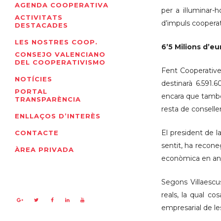
AGENDA COOPERATIVA
per a il·luminar
ACTIVITATS
d’impuls cooperat
DESTACADES
LES NOSTRES COOP.
6’5 Milions d’eu
CONSEJO VALENCIANO
DEL COOPERATIVISMO
Fent Cooperatives
NOTÍCIES
destinarà 6.591.6
PORTAL
encara que també 
TRANSPARÈNCIA
resta de conseller
ENLLAÇOS D’INTERÈS
El president de l
CONTACTE
sentit, ha recon
ÀREA PRIVADA
econòmica en any
Segons Villaescus
reals, la qual c
empresarial de les