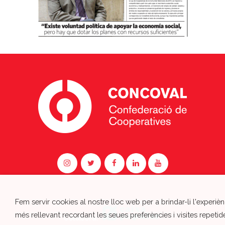
Fem servir cookies al nostre lloc web per a brindar-li l'experièn
més rellevant recordant les seues preferències i visites repetid
Colabora: