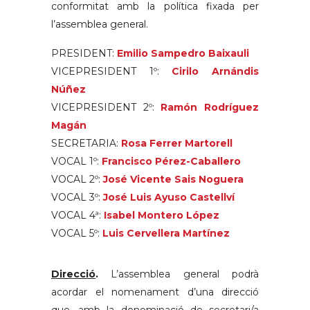
conformitat amb la política fixada per
l’assemblea general.
PRESIDENT:
Emilio Sampedro Baixauli
VICEPRESIDENT 1º:
Cirilo Arnándis
Núñez
VICEPRESIDENT 2º:
Ramón Rodríguez
Magán
SECRETARIA:
Rosa Ferrer Martorell
VOCAL 1º:
Francisco Pérez-Caballero
VOCAL 2º:
José Vicente Sais Noguera
VOCAL 3º:
José Luis Ayuso Castellví
VOCAL 4ª:
Isabel Montero López
VOCAL 5º:
Luis Cervellera Martínez
Direcció
.
L’assemblea general podrà
acordar el nomenament d’una direcció
que, amb la denominació de secretari/a